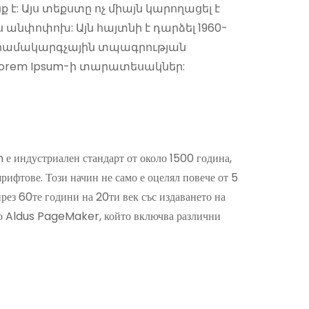
: Այս տեքստը ոչ միայն կարողացել է
 անփոփոխ: Այն հայտնի է դարձել 1960-
ւշ համակարգչային տպագրության
 Lorem Ipsum-ի տարատեսակներ:
е индустриален стандарт от около 1500 година,
шрифтове. Този начин не само е оцелял повече от 5
през 60те години на 20ти век със издаването на
то Aldus PageMaker, който включва различни