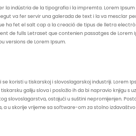
 la indústria de la tipografia i la impremta. Lorem Ipsum 
gut va fer servir una galerada de text i la va mesclar per
e ha fet el salt cap a la creació de tipus de lletra elec
ament de fulls Letraset que contenien passatges de Lore
ou versions de Lorem Ipsum.
e koristi u tiskarskoj i slovoslagarskoj industriji. Lorem Ip
tiskarsku galiju slova i posložio ih da bi napravio knjigu s 
nskog slovoslagarstva, ostajući u suštini nepromijenjen. Po
 a u skorije vrijeme sa software-om za stolno izdavaštvo