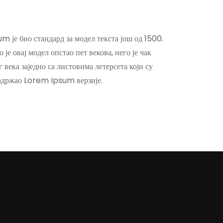
m је био стандард за модел текста још од 1500.
је овај модел опстао пет векова, него је чак
века заједно са листовима летерсета који су
садржао Lorem Ipsum верзије.