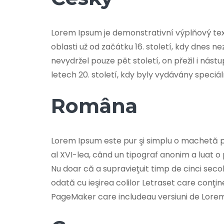
Lorem Ipsum je demonstrativní výplňový te
oblasti už od začátku 16. století, kdy dnes n
nevydržel pouze pět století, on přežil i ná
letech 20. století, kdy byly vydávány spec
Româna
Lorem Ipsum este pur şi simplu o machetă pen
al XVI-lea, când un tipograf anonim a luat o
Nu doar că a supravieţuit timp de cinci secole
odată cu ieşirea colilor Letraset care conţi
PageMaker care includeau versiuni de Lore