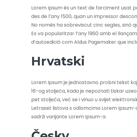
Lorem Ipsum és un text de farciment usat per
des de l’any 1500, quan un impressor descone
No només ha sobreviscut cinc segles, sinó qu
Es va popularitzar l’any 1960 amb el llanç
d’autoedició com Aldus Pagemaker que incl
Hrvatski
Lorem Ipsum je jednostavno probni tekst koji s
16-og stoljeća, kada je nepoznati tiskar uzeo 
pet stoljeća, već se i vinuo u svijet elektro
Letraset listova s odlomcima Lorem Ipsum-a,
sadrži varijante Lorem Ipsum-a.
Česky