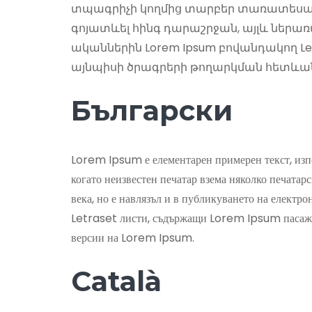
տպագրիչի կողմից տարբեր տառատեսակներ
գոյատևել հինգ դարաշրջան, այլև ներառվ
ականներին Lorem Ipsum բովանդակող Le
այնպիսի ծրագրերի թողարկման հետևանքո
Български
Lorem Ipsum е елементарен примерен текст, изпо
когато неизвестен печатар взема няколко печатарс
века, но е навлязъл и в публикуването на електро
Letraset листи, съдържащи Lorem Ipsum пасажи,
версии на Lorem Ipsum.
Català