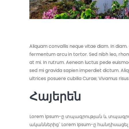
Aliquam convallis neque vitae diam. In diam.
fermentum arcu in tortor. Sed nibh leo, rho
at mi. In rutrum. Aenean luctus pede euismod 
sed mi gravida sapien imperdiet dictum. Aliq
ultrices posuere cubilia Curae; Vivamus risus
Հայերեն
Lorem Ipsum-ը տպագրության և տպագր
ականներից` Lorem Ipsum-ը հանդիսացե