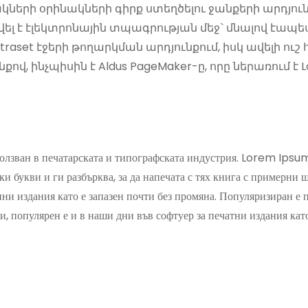
ի օրինակների գիրք ստեղծելու ջանքերի արդյունք է
ել է էլեկտրոնային տպագրության մեջ` մնալով էապես
traset էջերի թողարկման արդյունքում, իսկ ավելի ո
վ, ինչպիսին է Aldus PageMaker-ը, որը ներառում է
лзван в печатарската и типографската индустрия. Lorem Ipsum 
ки букви и ги разбърква, за да напечата с тях книга с примерни 
нни издания като е запазен почти без промяна. Популяризиран е 
 популярен е и в наши дни във софтуер за печатни издания ка