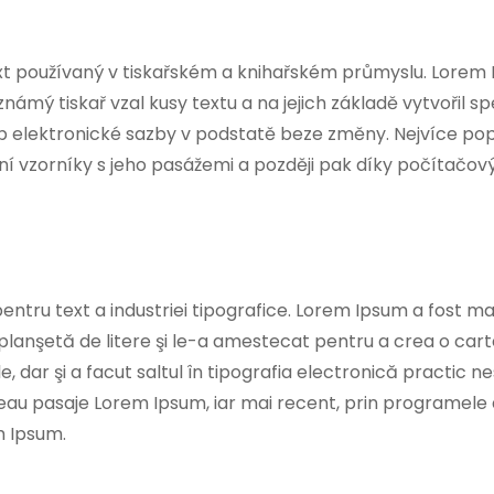
xt používaný v tiskařském a knihařském průmyslu. Lorem 
eznámý tiskař vzal kusy textu a na jejich základě vytvořil 
stup elektronické sazby v podstatě beze změny. Nejvíce 
iální vzorníky s jeho pasážemi a později pak díky počít
tru text a industriei tipografice. Lorem Ipsum a fost mac
 planşetă de litere şi le-a amestecat pentru a crea o car
, dar şi a facut saltul în tipografia electronică practic n
neau pasaje Lorem Ipsum, iar mai recent, prin programele 
m Ipsum.