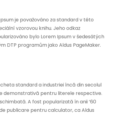
Ipsum je považováno za standard v této
speciální vzorovou knihu. Jeho odkaz
popularizováno bylo Lorem Ipsum v šedesátých
ačovým DTP programům jako Aldus PageMaker.
heta standard a industriei încă din secolul
te demonstrativă pentru literele respective.
eschimbată. A fost popularizată în anii ’60
de publicare pentru calculator, ca Aldus