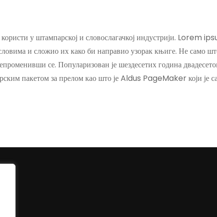
 користи у штампарској и словослагачкој индустрији. Lorem ipsu
словима и сложио их како би направио узорак књиге. Не само што 
епроменивши се. Популаризован је шездесетих година двадесетог 
рским пакетом за прелом као што је Aldus PageMaker који је 