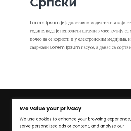
Српски
Lorem Ipsum је једноставно модел текста који се
године, када је непознати штампар узео кутију са 
почео да се користи и у електронским медијима, н
садржали Lorem Ipsum пасусе, а данас са софтве
We value your privacy
+447830452947 (WhatsApp
We use cookies to enhance your browsing experience,
number) +33619605426 (EU)
serve personalized ads or content, and analyze our
serge@culturetour.org